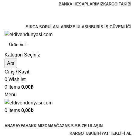
BANKA HESAPLARIMIZ
KARGO TAKIBI
TÜM KARGOLAR ÜCRET ALICI ÖDEMELİ
ŞEKLİNDEDİR....
SIKÇA SORULANLAR
BIZE ULAŞIN
BURIŞ İŞ GÜVENLIĞI
Kategori Seçiniz
Ara
Giriş / Kayıt
0
Wishlist
0
items
0,00
₺
Menu
0
items
0,00
₺
Tüm Kategoriler
ANASAYFA
HAKKIMIZDA
MAĞAZA
S.S.S
BIZE ULAŞIN
KARGO TAKİBİ
FİYAT TEKLİFİ AL