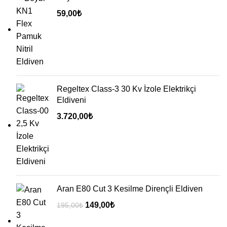
59,00
₺
Regeltex Class-3 30 Kv İzole Elektrikçi
Eldiveni
3.720,00
₺
Aran E80 Cut 3 Kesilme Dirençli Eldiven
149,00
₺
195,00
₺