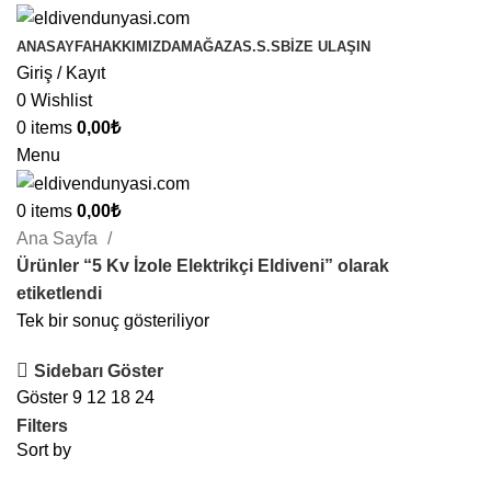
ANASAYFA
HAKKIMIZDA
MAĞAZA
S.S.S
BIZE ULAŞIN
Giriş / Kayıt
0
Wishlist
0
items
0,00
₺
Menu
0
items
0,00
₺
Ana Sayfa
Ürünler “5 Kv İzole Elektrikçi Eldiveni” olarak
etiketlendi
Tek bir sonuç gösteriliyor
Sidebarı Göster
Göster
9
12
18
24
Filters
Sort by